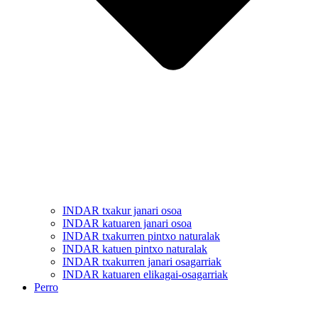
INDAR txakur janari osoa
INDAR katuaren janari osoa
INDAR txakurren pintxo naturalak
INDAR katuen pintxo naturalak
INDAR txakurren janari osagarriak
INDAR katuaren elikagai-osagarriak
Perro